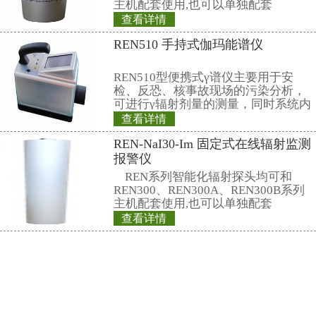
13818065015(成先生)
13816783072(徐小姐)
电子邮件：
market@renri.com.cn
相关产品
REN200 个人射线
REN200型X、γ
叫X、γ辐射个人剂量当
仪）内置高灵敏度
器，主要用来监测
查看详情
所中个人的X、γ以
REN400 多功能
具有响应快，测量