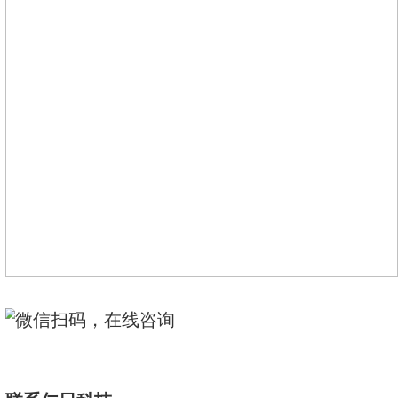
5、相对固有误差：≤±15%
6、 能量响应：50 keV～1.5 MeV
7、能量范围：30 keV～15.0 MeV
8、通讯：标准RS485/RS232;MO
9、其他功能：可外接报警灯;可做
IP67
10、电源：市电220V或标配12V
11、使用环境：温度
-20℃～+50℃
35℃温度下)≤90％
12、探头外型尺寸：φ50×185 mm
13、定制输出：可定制输出4-20m