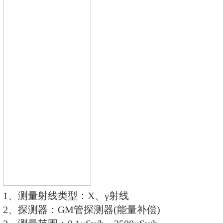
独配套RenRiArea辐射区域监测
RS485/RS232的通讯能力。所有
报警灯，在超阈值的情况下就地给