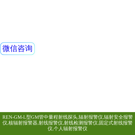
可进行γ辐射剂量的
置核素库，可以自
查看详情
同位素。仪器为一体
REN-NaI30-I
NaI(Tl) γ探测器
剂量率。仪器为全
报警仪
器、成型放大器、
REN系列智能化辐
源、触摸屏、内存
REN300、REN300
主机配套使用,也可
RenRiArea辐射
查看详情
具有RS485/RS2
头均可单独外接报
情况下就地给出声