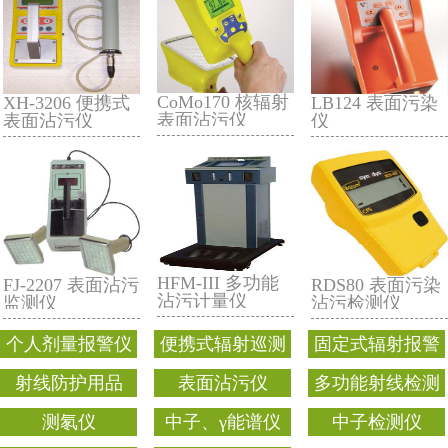
REN600A α、β、
REN600 表面污
γ多功能沾污仪
染检测仪
CoMo170 核辐射
XH-3206 便携式
表面沾污仪
表面沾污仪