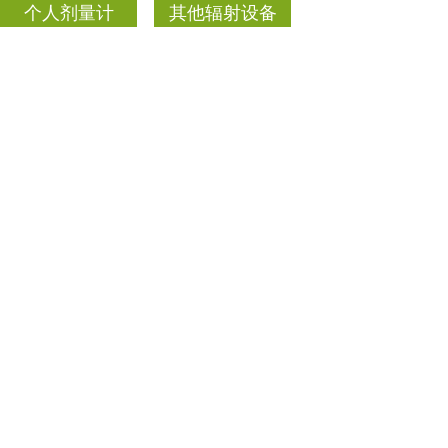
HFM-III 多功能
FJ-2207 表面沾污
沾污计量仪
监测仪
个人剂量报警仪
便携式辐射巡测
仪
射线防护用品
表面沾污仪
测氡仪
中子、γ能谱仪
个人剂量计
其他辐射设备