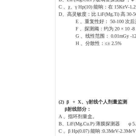
C 、χ、γ Hp(10) 能响：在 15KeV-1.
D、高灵敏度：比 LiF(Mg.Ti) 高 30-5
E 、重复性好： 50-100 次后
F 、探测阈：约为 20 × 10 -8 
G 、线性范围： 0.01mGy -12
H 、分散性：≤± 2.5%
(2) β + X、γ射线个人剂量监测
β射线部分：
A 、指环剂量盒。
B、LiF(Mg.Cu.P) 薄膜探测器 φ 5.0
C 、β Hp(0.07) 能响 :0.3MeV-2.3MeV