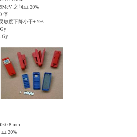
25MeV 之间≤± 20%
0 倍
灵敏度下降小于± 5%
Gy
 Gy
×0.8 mm
 ≤± 30%