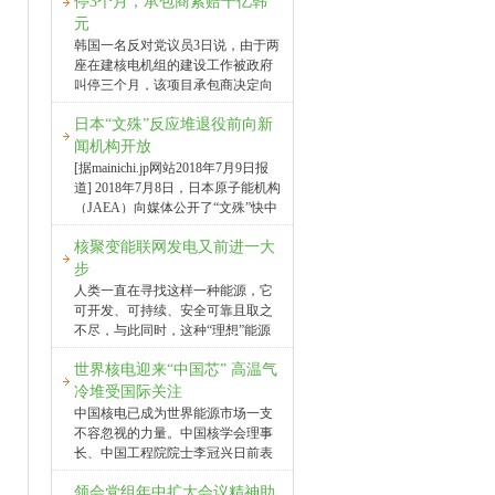
机”设置作业，向媒体进行了展
停3个月，承包商索赔千亿韩
系统设计，将显著提升在运和新建
示。 当天，重约72吨的处理机
元
核电厂的安全性以及经济性，赋予
被大型起重机从地面吊起，约30分
韩国一名反对党议员3日说，由于两
核电更大的应用与市场空间。
钟后运至反应堆厂房上方。 据
座在建核电机组的建设工作被政府
据悉，中国ATF研发始于2015年，
报道，3号机组反应堆厂房因氢气爆
叫停三个月，该项目承包商决定向
国家指定由中广核牵头国家科技重
炸受损，566根燃料棒至今留在乏燃
国有的韩国水力原子力公司索赔
大专项课题——“事故容错燃料关键
料池内。东电为防止放射性物质飞
日本“文殊”反应堆退役前向新
1003.7亿韩元（约合6.1亿元人民
技术研究”，联合中国科学院、中国
散等，设置了覆盖厂房上部的屋顶
币）。这两座核电机组分别名为“新
闻机构开放
工程物理研究院、清华大学、西安
防护罩，处理机则将装在其内
古里5号”和“新古里6号”，离港口城
[据mainichi.jp网站2018年7月9日报
交通大学等科研院所和高校，组成
部。 处理机高约9.3米，宽约17
市釜山不远，位于首都首尔东南方
道] 2018年7月8日，日本原子能机构
ATF技术研发国家队与燃
米，进深约8米。设置作业原计划11
向约300公里处。根据原计划，这两
（JAEA）向媒体公开了“文殊”快中
日启动，但因强风而推迟至12
个核电机组原本分别应在2021年3月
子增殖原型堆的内部结构，并解释
日。 据悉，从3号机组乏燃料池
和2022年3月建成。文在寅出任总统
核聚变能联网发电又前进一大
了拆除核燃料的准备工作和步骤。
取出燃料棒的作业计划2018年度中
后，韩国政府在能源政策上出现“大
该机构展示了一台高约8米、宽度相
步
期开始。3号机组以外，4号机组已
转向”，新政府承诺将终止所有建设
同、重约380吨的大型起重机，起重
人类一直在寻找这样一种能源，它
经完成了燃料棒取出。1、2号机组
新核电站的计划，也不再批准延期
机将取出核燃料，并通过遥控装置
可开发、可持续、安全可靠且取之
均“力争2023
运行现有核电站。今年6月，韩国政
将燃料运至一个水池中。同时还展
不尽，与此同时，这种“理想”能源
府宣布暂停“新古里5号”和“新古里6
示了装有核燃料的核反应堆容器，
要最终实现商业化。核聚变让人类
号”建设工作三个月，以征集民众意
以及该设施中的其他设备。 该反应
世界核电迎来“中国芯” 高温气
可以驾驭太阳和星星，从中获取史
见并综合考虑各项因素后再作下一
堆使用液体钠作为冷却剂，由于液
无前例的巨大能源。世界各国的科
冷堆受国际关注
步打算。民意调查显示，多数韩国
体钠的不透明性遮蔽了反应堆的内
研人员正试图在实验室中实现“人造
中国核电已成为世界能源市场一支
民众支持继续建设这两座核电机
部工作情况，所以这种物质不仅难
太阳”的壮举，他们也面临着各种阻
不容忽视的力量。中国核学会理事
组。韩国政府随后决定重启建设工
以处理，而且当它与空气或水接触
力。据外媒6月11日报道，美国田纳
长、中国工程院院士李冠兴日前表
作。韩国最大反对党自由韩国党议
时还会产生剧烈反应。因此，该机
西大学的研究人员已经成功研发出
示，核能在中国已进入规模化发展
构计划在充分确认工人通过模
一项隔离和稳定中心螺线管的关键
领会党组年中扩大会议精神助
的新时期，中国正在成为核电发展