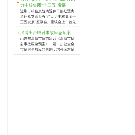
技术，该技术用于正在开发中的国
的中心，并为全球核能发展注入强
力中核集团“十三五”发展
际热核实验反应堆(ITER)。此举将
劲动力。在建机组规模位居世界第
近期，核信息院离退休干部处暨离
利用核聚变能联网发电的可行性又
一，技术路线“百花齐放”，在三代
退休党支部举办了“助力中核集团十
向前推进了一大步。相对于目前使
堆型中，既有从国外引进的
三五发展”座谈会。座谈会上，首先
用的核裂变技术，核聚变技术可以
AP1000、EPR，也有自主研发的华
传达了集团公司董事长王寿君同志
提供更多的能量，而风险却小得
龙一号、CAP1400。其中，我国自
淄博出台辐射事故应急预案
在2017年年中党组扩大会上的总结
多。田纳西大学机械学教授大卫
主研发建设的全球首座高温气冷堆
讲话精神。王董事长的讲话全面回
山东省淄博市日前出台《淄博市辐
&middot;埃里克、航空航天学教授
示范工程，因具有第四代核电安全
顾了集团公司上半年的各项主要工
射事故应急预案》，进一步健全全
马杜&middot;马杜卡尔和生物医学
特征受到世界瞩目。 全球首座
作，分析了集团公司面临的问题，
市辐射事故应急机制，增强应对辐
工程教授马苏德&middot
高温气冷堆工程进展顺利 华能
提出了集团公司改革发展的新思
射事故的预防、预警和应急处置能
山东石岛湾核电有限公司是中国华
路，明确了下半年工作重点。王寿
力。 按照预案，淄博将辐射事
能集团公司控股企业，由华能集
君董事长着重指出，要按照集团公
故分为特别重大辐射事故(Ⅰ级)、重
团、中核建设集团和清华大学合资
司年度工作会议确定的思路和工作
大辐射事故(Ⅱ级)、较大辐射事故(Ⅲ
建设，项目以已建成投运的清华大
安排，继续做好各项工作，提高政
级)和一般辐射事故(Ⅳ级)4个等
学10兆瓦高温气冷实验堆为基础，
治能力，强化责任担当，真抓实
级。 企事业单位发生辐射事故
规划建设一台20万千瓦高温气冷堆
干，以优异的改革发展成绩迎接党
或判断可能引发辐射事故时，应立
核电机组。 作为国家科技重大
的十九大胜利召开。 围绕年中党组
即向当地环保、公安等部门报告相
专项之一，高温气冷堆
扩大会议精神，参加座谈会的退休
关信息。事故发生地环保部门在发
老专家就核能供热、核安全、人工
现或者得知辐射事故信息后，应当
智能、核科技出版、面向青少年的
立即进行核实，对辐射事故的性质
核科普、核情报、核聚变、辐射防
和类别做出初步认定。特别重大、
护、发挥老
重大、较大辐射事故发生后，市政
府力争在20分钟内向省政府电话报
告、45分钟内书面报告，最迟不超