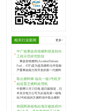
相关行业新闻
更多>
中广核事故容错燃料研发转向
工程示范研究阶段
事故容错燃料(AccidentTolerant
Fuel， ATF)是为提高燃料元件抵御
严重事故能力而开发的新一代燃料
系统，可从根本上提高核反应堆安
取出燃料棒 福岛一核3号机开
全性能，抵御严重事故，有效缓解
事故后果，保护公众和环境免于放
始设置乏燃料处理机
果
射性污染，是近50年以来核燃料领
中新网11月13日电 据日媒报道，日
域的一次重大技术革命。据出席会
本东京电力公司为从福岛第一核电
议的中广核研究院副总经理郝志坚
站3号机组的乏燃料池中取出燃料
介绍，ATF与非能动等安全技术相
棒，本月12日启动在乏燃料池内把
结合，突破了传统安全做“加法”的
韩国两座核电站项目被政府叫
燃料棒移入运输容器的“燃料处理
纵深防御理念，可简化核电厂安全