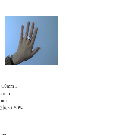
。
×10mm 。
12mm
2mm
 之间≤± 50%
。