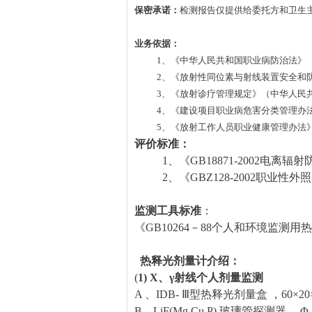
保密承诺：
检测报告仅提供给委托方和卫生
业务依据：
1、《中华人民共和国职业病防治法》（
2、《放射性同位素与射线装置安全和防护
3、《放射诊疗管理规定》（中华人民共
4、《建设项目职业病危害分类管理办法》
5、《放射工作人员职业健康管理办法》（
评价标准：
1、《GB18871-2002电离辐
2、《GBZ128-2002职业性
监测工具标准
：
《GB10264－88个人和环境监测
热释光剂量计介绍：
(
1) X、γ射线个人剂量监测
A 、IDB- Ⅲ型热释光剂量盒 ，60×20
B、LiF(Mg.Cu.P) 玻璃管探测器 ，Φ 2