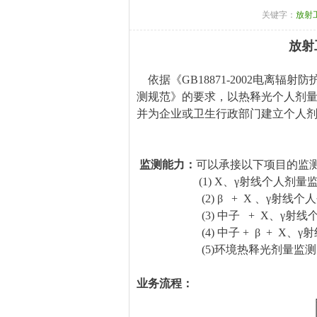
关键字：
放射
放射
依据《GB18871-2002电离辐射
测规范》的要求，以热释光个人剂
并为企业或卫生行政部门建立个人
监测能力：
可以承接以下项目的监
(1) X、γ射线个人剂量监
(2) β + X 、γ射线个人
(3) 中子 + X、γ射线个
(4) 中子 + β + X、γ
(5)环境热释光剂量
业务流程：