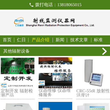
拨打电话：138180650
首页
仁日
产品介绍
新闻
技
其他辐射设备