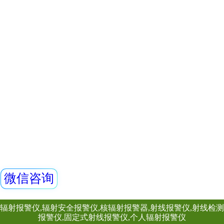
6150AD-b 环境级
XH-2020 便携式
X、γ剂量率仪
射线检测仪
个人剂量报警仪
便携式辐射巡测
仪
射线防护用品
表面沾污仪
测氡仪
中子、γ能谱仪
个人剂量计
其他辐射设备