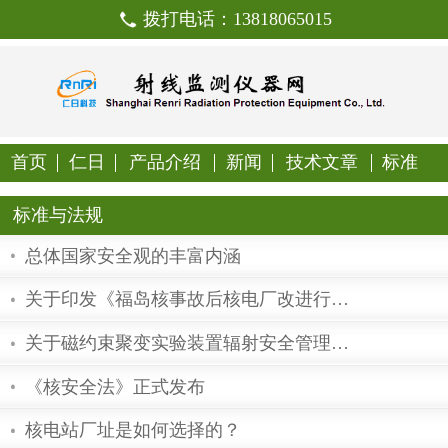
拨打电话：138180650
首页
仁日
产品介绍
新闻
技
标准与法规
总体国家安全观的丰富内涵