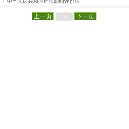
环境核辐射监测规定[GB12379-90]
冶金企业电离辐射作业职业卫生管理
医用远距治疗γ线卫生防护规则
全国辐射环境监测与监察机构建设标
关于修改《放射性同位素与射线装置
关于γ射线探伤装置的辐射安全要求
放射卫生防护标准最新一览表